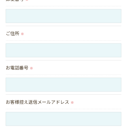
＜個人情報の安全管理＞
当社では、個人情報の漏洩等がなされないよう、適
切に安全管理対策を実施します。
ご住所
※
＜個人情報を与えなかった場合に生じる結果＞
必要な情報を頂けない場合は、それに対応した当社
のサービスをご提供できない場合がございますので
お電話番号
※
予めご了承ください。
＜個人情報の開示･訂正・削除･利用停止の手続につ
いて＞
お客様控え送信メールアドレス
※
当社では、お客様の個人情報の開示･訂正･削除・利
用停止の手続を定めさせて頂いております。
ご本人である事を確認のうえ、対応させて頂きま