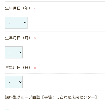
す。
生年月日（年）
※
個人情報の開示･訂正･削除・利用停止の具体的手続
きにつきましては、お電話でお問合せ下さい。
生年月日（月）
※
生年月日（日）
※
講座型グループ面談【会場：しあわせ未来センター】