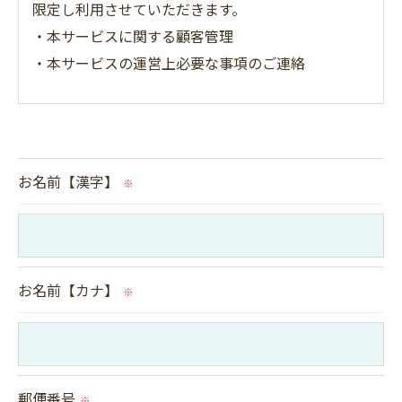
限定し利用させていただきます。
・本サービスに関する顧客管理
・本サービスの運営上必要な事項のご連絡
＜個人情報の提供について＞
当社ではお客様の同意を得た場合または法令に定め
られた場合を除き、
お名前【漢字】
※
取得した個人情報を第三者に提供することはいたし
ません。
＜個人情報の委託について＞
お名前【カナ】
※
当社では、利用目的の達成に必要な範囲において、
個人情報を外部に委託する場合があります。
これらの委託先に対しては個人情報保護契約等の措
置をとり、適切な監督を行います。
郵便番号
※